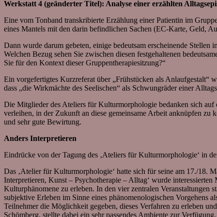
Werkstatt 4 (geänderter Titel): Analyse einer erzählten Alltagsep
Eine vom Tonband transkribierte Erzählung einer Patientin im Grupp
eines Mantels mit den darin befindlichen Sachen (EC-Karte, Geld, 
Dann wurde darum gebeten, einige bedeutsam erscheinende Stellen im
Welchen Bezug sehen Sie zwischen diesen festgehaltenen bedeutsame
Sie für den Kontext dieser Gruppentherapiesitzung?“
Ein vorgefertigtes Kurzreferat über „Frühstücken als Anlaufgestalt“
dass „die Wirkmächte des Seelischen“ als Schwungräder einer Alltags
Die Mitglieder des Ateliers für Kulturmorphologie bedanken sich au
verleihen, in der Zukunft an diese gemeinsame Arbeit anknüpfen zu 
und sehr gute Bewirtung.
Anders Interpretieren
Eindrücke von der Tagung des ‚Ateliers für Kulturmorphologie‘ in 
Das ‚Atelier für Kulturmorphologie‘ hatte sich für seine am 17./18.
Interpretieren, Kunst – Psychotherapie – Alltag‘ wurde interessier
Kulturphänomene zu erleben. In den vier zentralen Veranstaltungen s
subjektive Erleben im Sinne eines phänomenologischen Vorgehens als
Teilnehmer die Möglichkeit gegeben, dieses Verfahren zu erleben und
Schömberg, stellte dabei ein sehr passendes Ambiente zur Verfügung,