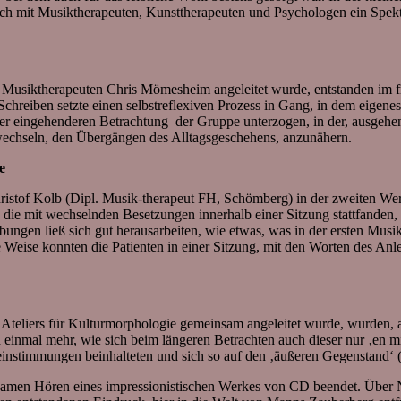
h mit Musiktherapeuten, Kunsttherapeuten und Psychologen ein Spektru
l. Musiktherapeuten Chris Mömesheim angeleitet wurde, entstanden im f
Schreiben setzte einen selbstreflexiven Prozess in Gang, in dem eige
er eingehenderen Betrachtung der Gruppe unterzogen, in der, ausgehe
wechseln, den Übergängen des Alltagsgeschehens, anzunähern.
e
istof Kolb (Dipl. Musik-therapeut FH, Schömberg) in der zweiten Wer
, die mit wechselnden Besetzungen innerhalb einer Sitzung stattfande
ungen ließ sich gut herausarbeiten, wie etwas, was in der ersten Mus
eise konnten die Patienten in einer Sitzung, mit den Worten des Anlei
es Ateliers für Kulturmorphologie gemeinsam angeleitet wurde, wurden,
inmal mehr, wie sich beim längeren Betrachten auch dieser nur ‚en min
ereinstimmungen beinhalteten und sich so auf den ‚äußeren Gegenstand‘ 
amen Hören eines impressionistischen Werkes von CD beendet. Über Na