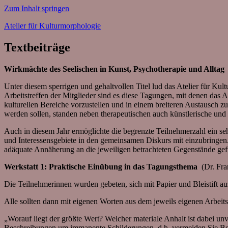
Zum Inhalt springen
Atelier für Kulturmorphologie
Textbeiträge
Wirkmächte des Seelischen in Kunst, Psychotherapie und Alltag
Unter diesem sperrigen und gehaltvollen Titel lud das Atelier für Ku
Arbeitstreffen der Mitglieder sind es diese Tagungen, mit denen das A
kulturellen Bereiche vorzustellen und in einem breiteren Austausch zu
werden sollen, standen neben therapeutischen auch künstlerische und
Auch in diesem Jahr ermöglichte die begrenzte Teilnehmerzahl ein seh
und Interessensgebiete in den gemeinsamen Diskurs mit einzubringen
adäquate Annäherung an die jeweiligen betrachteten Gegenstände ge
Werkstatt 1: Praktische Einübung in das Tagungsthema
(Dr. Fr
Die Teilnehmerinnen wurden gebeten, sich mit Papier und Bleistift au
Alle sollten dann mit eigenen Worten aus dem jeweils eigenen Arbei
„Worauf liegt der größte Wert? Welcher materiale Anhalt ist dabei u
Beschreibungen um immanente Schilderungen, d.h. vermeiden Sie Beg