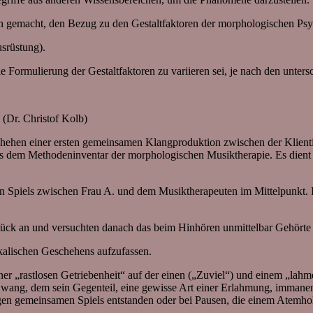
 gemacht, den Bezug zu den Gestaltfaktoren der morphologischen Psych
srüstung).
e Formulierung der Gestaltfaktoren zu variieren sei, je nach den unte
a
(Dr. Christof Kolb)
hehen einer ersten gemeinsamen Klangproduktion zwischen der Klient
dem Methodeninventar der morphologischen Musiktherapie. Es dient d
n Spiels zwischen Frau A. und dem Musiktherapeuten im Mittelpunkt. 
tück an und versuchten danach das beim Hinhören unmittelbar Gehörte 
kalischen Geschehens aufzufassen.
einer „rastlosen Getriebenheit“ auf der einen („Zuviel“) und einem „la
ang, dem sein Gegenteil, eine gewisse Art einer Erlahmung, immanen
 gemeinsamen Spiels entstanden oder bei Pausen, die einem Atemhol