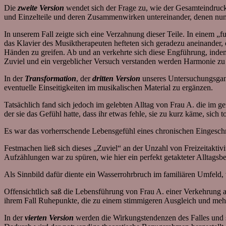
Die
zweite Version
wendet sich der Frage zu, wie der Gesamteindruck 
und Einzelteile und deren Zusammenwirken untereinander, denen nun
In unserem Fall zeigte sich eine Verzahnung dieser Teile. In einem 
das Klavier des Musiktherapeuten hefteten sich geradezu aneinander,
Händen zu greifen. Ab und an verkehrte sich diese Engführung, indem
Zuviel und ein vergeblicher Versuch verstanden werden Harmonie zu
In der
Transformation
, der
dritten Version
unseres Untersuchungsgang
eventuelle Einseitigkeiten im musikalischen Material zu ergänzen.
Tatsächlich fand sich jedoch im gelebten Alltag von Frau A. die im g
der sie das Gefühl hatte, dass ihr etwas fehle, sie zu kurz käme, sich t
Es war das vorherrschende Lebensgefühl eines chronischen Eingeschr
Festmachen ließ sich dieses „Zuviel“ an der Unzahl von Freizeitaktivi
Aufzählungen war zu spüren, wie hier ein perfekt getakteter Alltagsb
Als Sinnbild dafür diente ein Wasserrohrbruch im familiären Umfeld,
Offensichtlich saß die Lebensführung von Frau A. einer Verkehrung a
ihrem Fall Ruhepunkte, die zu einem stimmigeren Ausgleich und meh
In der
vierten Version
werden die Wirkungstendenzen des Falles und s