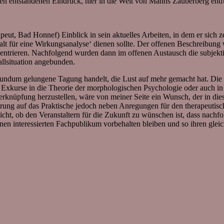
men entstandenen Eindruck, hier in die Welt von Manns Zauberberg entf
peut, Bad Honnef) Einblick in sein aktuelles Arbeiten, in dem er sich ze
halt für eine Wirkungsanalyse‘ dienen sollte. Der offenen Beschreibung 
entrieren. Nachfolgend wurden dann im offenen Austausch die subjekt
llsituation angebunden.
e rundum gelungene Tagung handelt, die Lust auf mehr gemacht hat. Di
 Exkurse in die Theorie der morphologischen Psychologie oder auch in
rknüpfung herzustellen, wäre von meiner Seite ein Wunsch, der in dies
erung auf das Praktische jedoch neben Anregungen für den therapeutis
icht, ob den Veranstaltern für die Zukunft zu wünschen ist, dass nac
einen interessierten Fachpublikum vorbehalten bleiben und so ihren gle