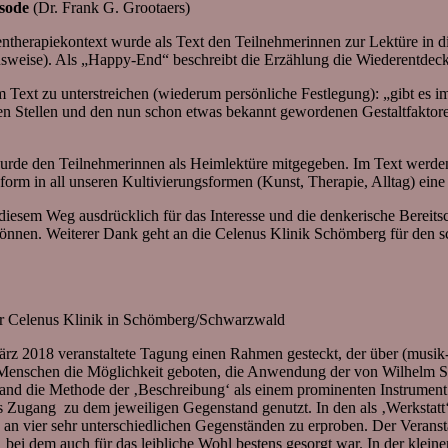
isode
(Dr. Frank G. Grootaers)
entherapiekontext wurde als Text den Teilnehmerinnen zur Lektüre in 
Ausweise). Als „Happy-End“ beschreibt die Erzählung die Wiederentdec
 Text zu unterstreichen (wiederum persönliche Festlegung): „gibt es 
n Stellen und den nun schon etwas bekannt gewordenen Gestaltfaktore
 wurde den Teilnehmerinnen als Heimlektüre mitgegeben. Im Text werden
form in all unseren Kultivierungsformen (Kunst, Therapie, Alltag) eine
f diesem Weg ausdrücklich für das Interesse und die denkerische Berei
können. Weiterer Dank geht an die Celenus Klinik Schömberg für den 
der Celenus Klinik in Schömberg/Schwarzwald
 März 2018 veranstaltete Tagung einen Rahmen gesteckt, der über (musi
ten Menschen die Möglichkeit geboten, die Anwendung der von Wilhelm 
tand die Methode der ‚Beschreibung‘ als einem prominenten Instrument
 Zugang zu dem jeweiligen Gegenstand genutzt. In den als ‚Werkstatt
 an vier sehr unterschiedlichen Gegenständen zu erproben. Der Verans
 bei dem auch für das leibliche Wohl bestens gesorgt war. In der klei