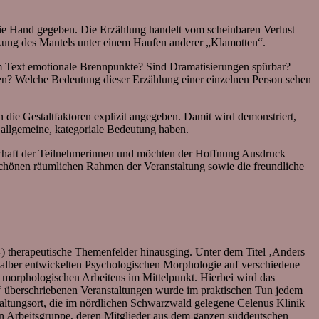
die Hand gegeben. Die Erzählung handelt vom scheinbaren Verlust
kung des Mantels unter einem Haufen anderer „Klamotten“.
im Text emotionale Brennpunkte? Sind Dramatisierungen spürbar?
n? Welche Bedeutung dieser Erzählung einer einzelnen Person sehen
 die Gestaltfaktoren explizit angegeben. Damit wird demonstriert,
 allgemeine, kategoriale Bedeutung haben.
tschaft der Teilnehmerinnen und möchten der Hoffnung Ausdruck
schönen räumlichen Rahmen der Veranstaltung sowie die freundliche
k-) therapeutische Themenfelder hinausging. Unter dem Titel ‚Anders
Salber entwickelten Psychologischen Morphologie auf verschiedene
 morphologischen Arbeitens im Mittelpunkt. Hierbei wird das
‘ überschriebenen Veranstaltungen wurde im praktischen Tun jedem
taltungsort, die im nördlichen Schwarzwald gelegene Celenus Klinik
nen Arbeitsgruppe, deren Mitglieder aus dem ganzen süddeutschen