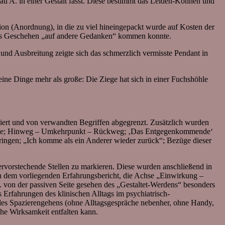
Frau A. in einer Gestalt fasst. Diese bestimmt das Leiden-Können und
on (Anordnung), in die zu viel hineingepackt wurde auf Kosten der
ches Geschehen „auf andere Gedanken“ kommen konnte.
und Ausbreitung zeigte sich das schmerzlich vermisste Pendant in
e Dinge mehr als große: Die Ziege hat sich in einer Fuchshöhle
niert und von verwandten Begriffen abgegrenzt. Zusätzlich wurden
d Ende; Hinweg – Umkehrpunkt – Rückweg; ‚Das Entgegenkommende‘
ringen; „Ich komme als ein Anderer wieder zurück“; Bezüge dieser
rvorstechende Stellen zu markieren. Diese wurden anschließend in
in dem vorliegenden Erfahrungsbericht, die Achse „Einwirkung –
. von der passiven Seite gesehen des „Gestaltet-Werdens“ besonders
s Erfahrungen des klinischen Alltags im psychiatrisch-
m des Spazierengehens (ohne Alltagsgespräche nebenher, ohne Handy,
he Wirksamkeit entfalten kann.