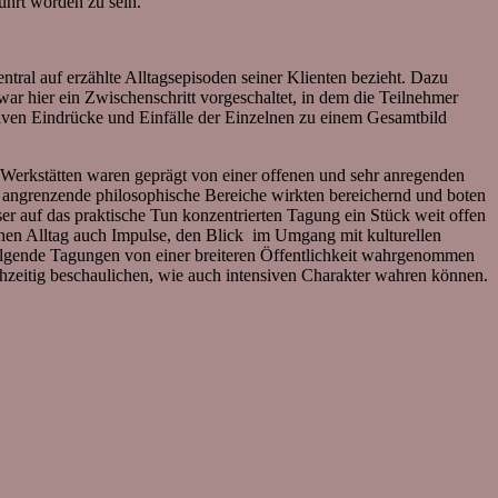
ührt worden zu sein.
ntral auf erzählte Alltagsepisoden seiner Klienten bezieht. Dazu
war hier ein Zwischenschritt vorgeschaltet, in dem die Teilnehmer
iven Eindrücke und Einfälle der Einzelnen zu einem Gesamtbild
e Werkstätten waren geprägt von einer offenen und sehr anregenden
 angrenzende philosophische Bereiche wirkten bereichernd und boten
er auf das praktische Tun konzentrierten Tagung ein Stück weit offen
chen Alltag auch Impulse, den Blick im Umgang mit kulturellen
hfolgende Tagungen von einer breiteren Öffentlichkeit wahrgenommen
ichzeitig beschaulichen, wie auch intensiven Charakter wahren können.