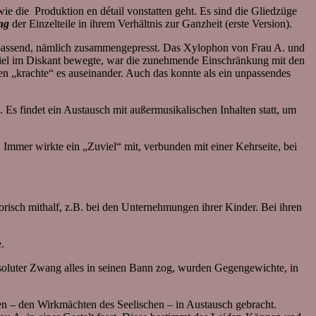
ie die Produktion en détail vonstatten geht. Es sind die Gliedzüge
ng
der Einzelteile in ihrem Verhältnis zur Ganzheit (erste Version).
 unpassend, nämlich zusammengepresst. Das Xylophon von Frau A. und
spiel im Diskant bewegte, war die zunehmende Einschränkung mit den
en „krachte“ es auseinander. Auch das konnte als ein unpassendes
Es findet ein Austausch mit außermusikalischen Inhalten statt, um
 Immer wirkte ein „Zuviel“ mit, verbunden mit einer Kehrseite, bei
torisch mithalf, z.B. bei den Unternehmungen ihrer Kinder. Bei ihren
.
bsoluter Zwang alles in seinen Bann zog, wurden Gegengewichte, in
en – den Wirkmächten des Seelischen – in Austausch gebracht.