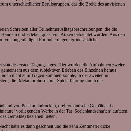
m unterschiedlicher Berufsgruppen, das die Breite des anvisierten
reien Schreiben aller Teilnehmer Alltagsbeschreibungen, die die
nes Handeln und Erleben quasi von Außen betrachtet wurden. Aus den
nd von augenfälligen Formulierungen, grundsätzliche
kstatt des ersten Tagungstages. Hier wurden die Aufnahmen zweier
n, gemeinsam aus dem subjektiven Erleben des Einzelnen heraus
ik noch nicht zum Tragen kommen konnte, in der zweiten in
ters, die ‚Metamorphose ihrer Spielerfahrung durch die
 anhand von Postkartendrucken, drei romantische Gemälde als
iature‘ vorliegenden Werke in der Tat ‚Seelenlandschaften‘ auftaten,
(das Gemälde) beziehen ließen.
cht hatte es dann geschneit und die zehn Zentimeter dicke