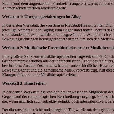
Raum (und dem angrenzenden Frankreich) angereist waren, fanden sic
Themengebiets trefflich wiederspiegelte.
Werkstatt 1: Übergangserfahrungen im Alltag
In der ersten Werkstatt, die von dem in Riedstadt/Hessen tätigen Dip
jeweilige Anfahrt zu der Tagung zum Gegenstand hatten. Bereits das 
so entstandenen Texten wurde einer ausgewählt und exemplarisch ein
Bewegungsrichtungen herausgearbeitet wurden, um sich den Stellen
Werkstatt 2: Musikalische Ensemblestücke aus der Musiktherapi
Eine größere Nähe zum musiktherapeutischen Tagwerk suchte Dr. Chr
Gruppenimprovisationen aus der therapeutischen Arbeit des Anleiters
beschrieben. Aus der Zusammenschau der unterschiedlichen Beschreib
Bewegung geriet und die gemeinsame Musik vorwärts trug. Auf diese W
Klangproduktion in der Musiktherapie‘ erleben.
Werkstatt 3: Kunst sehen
In der dritten Werkstatt, die von den drei anwesenden Mitgliedern d
Gegenstand der morphologischen Beschreibung vorgelegt. Es bestach e
die, wenn natürlich auch subjektiv gefärbt, doch intersubjektive Üb
Der überaus arbeitsreiche und anregende Tag wurde mit dem gemeins