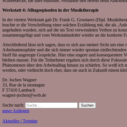
Schneedecke, die alles einhüllte, verstärkte den bereits beim Ankom
Werkstatt 4: Alltagsepisoden in der Musiktherapie
In der vierten Werkstatt gab Dr. Frank G. Grootaers (Dipl. Musikthera
brachte er die Verschriftung einer solchen Erzählung mit, die als ‚An
angehalten wurden, sich auf die im Text verwendeten Verben zu konz
zusammengefügt und vom Werkstattanleiter wieder an die konkrete Fa
Abschließend lässt sich sagen, dass es sich aus meiner Sicht um ein
Arbeitsatmosphäre und die sich immer wieder spontan einflechtenden
Stoff für angeregte Gespräche. Hier eine engere und konsequentere Ve
bleiben musste. Für die Teilnehmer ergaben sich durch diese Fokussi
Phänomenen über den Arbeitsalltag hinaus zu schärfen. So weiß ich n
werden, oder vielleicht doch eher, dass sie auch in Zukunft einem kl
Dr. Jochen Wagner
33, Rue de la montagne
F 57410 Lambach
wagner-jochen@web.de
Suche nach:
Suchen
unser Anliegen
Aktuelles / Termine