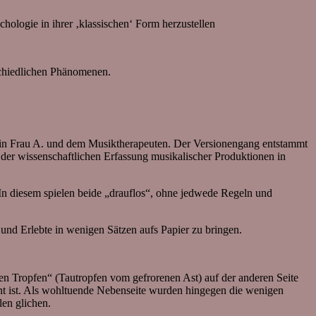
ologie in ihrer ‚klassischen‘ Form herzustellen
rschiedlichen Phänomenen.
in Frau A. und dem Musiktherapeuten. Der Versionengang entstammt
er wissenschaftlichen Erfassung musikalischer Produktionen in
In diesem spielen beide „drauflos“, ohne jedwede Regeln und
und Erlebte in wenigen Sätzen aufs Papier zu bringen.
hmen Tropfen“ (Tautropfen vom gefrorenen Ast) auf der anderen Seite
t ist. Als wohltuende Nebenseite wurden hingegen die wenigen
en glichen.