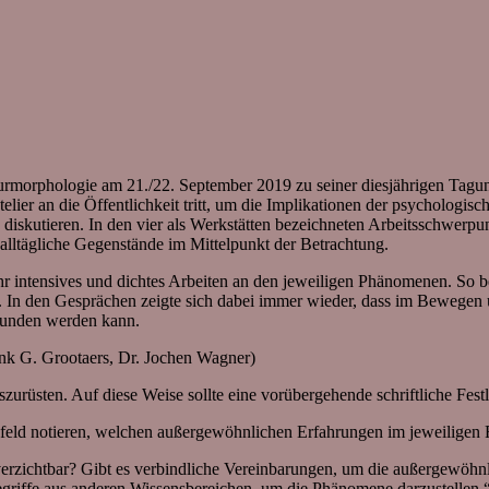
lturmorphologie am 21./22. September 2019 zu seiner diesjährigen Tagun
telier an die Öffentlichkeit tritt, um die Implikationen der psychologi
 diskutieren. In den vier als Werkstätten bezeichneten Arbeitsschwerpun
 alltägliche Gegenstände im Mittelpunkt der Betrachtung.
r intensives und dichtes Arbeiten an den jeweiligen Phänomenen. So be
. In den Gesprächen zeigte sich dabei immer wieder, dass im Bewegen 
funden werden kann.
ank G. Grootaers, Dr. Jochen Wagner)
szurüsten. Auf diese Weise sollte eine vorübergehende schriftliche Fest
tsfeld notieren, welchen außergewöhnlichen Erfahrungen im jeweiligen
nverzichtbar? Gibt es verbindliche Vereinbarungen, um die außergewöh
riffe aus anderen Wissensbereichen, um die Phänomene darzustellen.