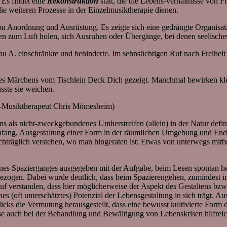
 Es findet eine
Rekonstruktion
statt, die die Lebens-verhältnisse von 
e weiteren Prozesse in der Einzelmusiktherapie dienen.
on Anordnung und Ausrüstung. Es zeigte sich eine gedrängte Organisati
sen zum Luft holen, sich Ausruhen oder Übergänge, bei denen seelis
 A. einschränkte und behinderte. Im sehnsüchtigen Ruf nach Freiheit 
 Märchens vom Tischlein Deck Dich gezeigt. Manchmal bewirken klein
sste sie weichen.
.-Musiktherapeut Chris Mömesheim)
ns als nicht-zweckgebundenes Umherstreifen (allein) in der Natur defi
ie Anfang, Ausgestaltung einer Form in der räumlichen Umgebung un
hträglich verstehen, wo man hingeraten ist; Etwas von unterwegs mitb
nes Spazierganges ausgegeben mit der Aufgabe, beim Lesen spontan he
 bezogen. Dabei wurde deutlich, dass beim Spazierengehen, zumindest 
uf verstanden, dass hier möglicherweise der Aspekt des Gestaltens bzw
es (oft unterschätztes) Potenzial der Lebensgestaltung in sich trägt. Au
icks die Vermutung herausgestellt, dass eine bewusst kultivierte For
se auch bei der Behandlung und Bewältigung von Lebenskrisen hilfreic