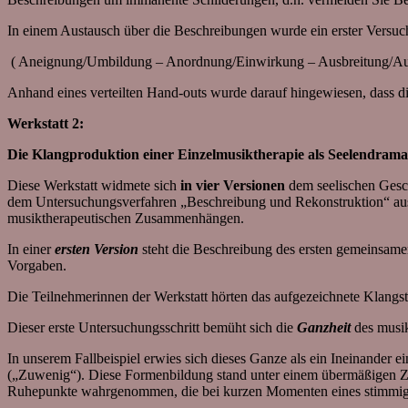
In einem Austausch über die Beschreibungen wurde ein erster Versuch
( Aneignung/Umbildung – Anordnung/Einwirkung – Ausbreitung/Au
Anhand eines verteilten Hand-outs wurde darauf hingewiesen, dass di
Werkstatt 2:
Die Klangproduktion einer Einzelmusiktherapie als Seelendram
Diese Werkstatt widmete sich
in vier Versionen
dem seelischen Gesc
dem Untersuchungsverfahren „Beschreibung und Rekonstruktion“ aus 
musiktherapeutischen Zusammenhängen.
In einer
ersten Version
steht die Beschreibung des ersten gemeinsame
Vorgaben.
Die Teilnehmerinnen der Werkstatt hörten das aufgezeichnete Klangs
Dieser erste Untersuchungsschritt bemüht sich die
Ganzheit
des musi
In unserem Fallbeispiel erwies sich dieses Ganze als ein Ineinander 
(„Zuwenig“). Diese Formenbildung stand unter einem übermäßigen Zw
Ruhepunkte wahrgenommen, die bei kurzen Momenten eines stimmigen