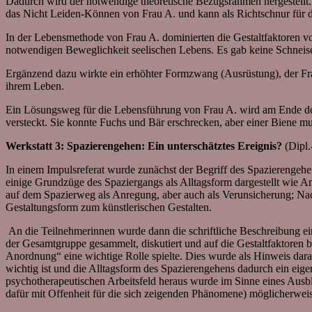
Dadurch wird der notwendige theoretische Bezugsrahmen hergestellt.
das Nicht Leiden-Können von Frau A. und kann als Richtschnur für di
In der Lebensmethode von Frau A. dominierten die Gestaltfaktoren v
notwendigen Beweglichkeit seelischen Lebens. Es gab keine Schnei
Ergänzend dazu wirkte ein erhöhter Formzwang (Ausrüstung), der Frau
ihrem Leben.
Ein Lösungsweg für die Lebensführung von Frau A. wird am Ende des
versteckt. Sie konnte Fuchs und Bär erschrecken, aber einer Biene mu
Werkstatt 3: Spazierengehen: Ein unterschätztes Ereignis?
(Dipl
In einem Impulsreferat wurde zunächst der Begriff des Spazierengehe
einige Grundzüge des Spaziergangs als Alltagsform dargestellt w
auf dem Spazierweg als Anregung, aber auch als Verunsicherung; Nac
Gestaltungsform zum künstlerischen Gestalten.
An die Teilnehmerinnen wurde dann die schriftliche Beschreibung ei
der Gesamtgruppe gesammelt, diskutiert und auf die Gestaltfaktoren
Anordnung“ eine wichtige Rolle spielte. Dies wurde als Hinweis dara
wichtig ist und die Alltagsform des Spazierengehens dadurch ein eigen
psychotherapeutischen Arbeitsfeld heraus wurde im Sinne eines Ausbl
dafür mit Offenheit für die sich zeigenden Phänomene) möglicherwei