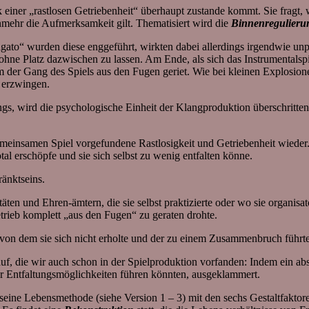
einer „rastlosen Getriebenheit“ überhaupt zustande kommt. Sie fragt, w
mehr die Aufmerksamkeit gilt. Thematisiert wird die
Binnenregulieru
„fugato“ wurden diese enggeführt, wirkten dabei allerdings irgendwie
 ohne Platz dazwischen zu lassen. Am Ende, als sich das Instrumental
 der Gang des Spiels aus den Fugen geriet. Wie bei kleinen Explosion
 erzwingen.
s, wird die psychologische Einheit der Klangproduktion überschritten. 
emeinsamen Spiel vorgefundene Rastlosigkeit und Getriebenheit wieder.
otal erschöpfe und sie sich selbst zu wenig entfalten könne.
änktseins.
täten und Ehren-ämtern, die sie selbst praktizierte oder wo sie organisa
etrieb komplett „aus den Fugen“ zu geraten drohte.
 von dem sie sich nicht erholte und der zu einem Zusammenbruch führte
uf, die wir auch schon in der Spielproduktion vorfanden: Indem ein a
r Entfaltungsmöglichkeiten führen könnten, ausgeklammert.
eine Lebensmethode (siehe Version 1 – 3) mit den sechs Gestaltfaktor